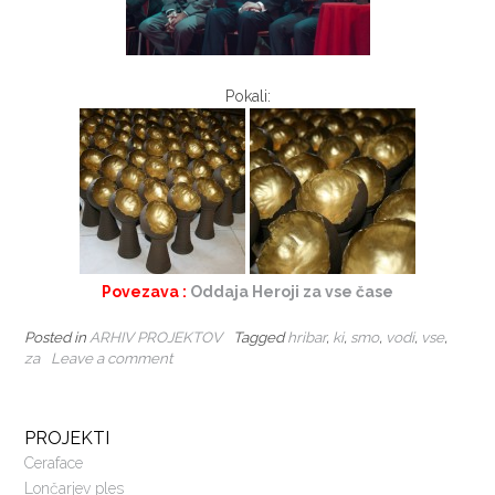
Pokali:
Povezava :
Oddaja Heroji za vse čase
Posted in
ARHIV PROJEKTOV
Tagged
hribar
,
ki
,
smo
,
vodi
,
vse
,
za
Leave a comment
PROJEKTI
Ceraface
Lončarjev ples