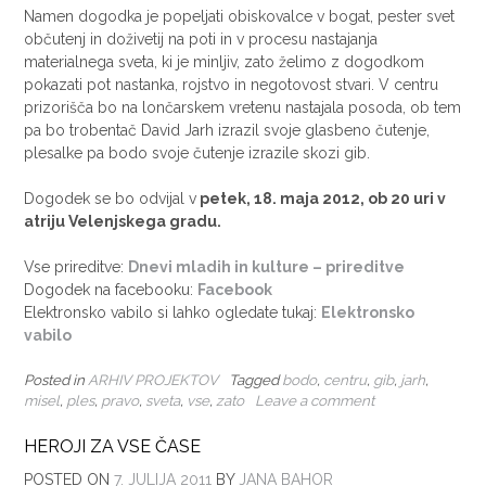
Namen dogodka je popeljati obiskovalce v bogat, pester svet
občutenj in doživetij na poti in v procesu nastajanja
materialnega sveta, ki je minljiv, zato želimo z dogodkom
pokazati pot nastanka, rojstvo in negotovost stvari. V centru
prizorišča bo na lončarskem vretenu nastajala posoda, ob tem
pa bo trobentač David Jarh izrazil svoje glasbeno čutenje,
plesalke pa bodo svoje čutenje izrazile skozi gib.
Dogodek se bo odvijal v
petek, 18. maja 2012, ob 20 uri v
atriju Velenjskega gradu.
Vse prireditve:
Dnevi mladih in kulture – prireditve
Dogodek na facebooku:
Facebook
Elektronsko vabilo si lahko ogledate tukaj:
Elektronsko
vabilo
Posted in
ARHIV PROJEKTOV
Tagged
bodo
,
centru
,
gib
,
jarh
,
misel
,
ples
,
pravo
,
sveta
,
vse
,
zato
Leave a comment
HEROJI ZA VSE ČASE
POSTED ON
7. JULIJA 2011
BY
JANA BAHOR