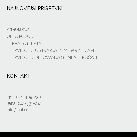
NAJNOVEJŠI PRISPEVKI
Art-e-faktus
OLLA POSODE
TERRA SIGILLATA
DELAVNICE Z USTVARJALNIMI SKRINJICAMI
DELAVNICE IZDELOVANJA GLINENIH PIŠČALI
KONTAKT
Igor: 041-409-239
Jana: 041-331-641
info@bahor.si