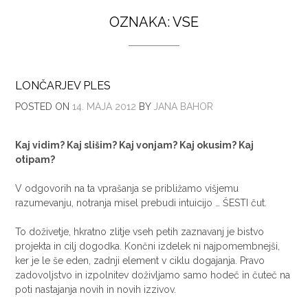
OZNAKA:
VSE
LONČARJEV PLES
POSTED ON
14. MAJA 2012
BY
JANA BAHOR
Kaj vidim? Kaj slišim? Kaj vonjam? Kaj okusim? Kaj
otipam?
V odgovorih na ta vprašanja se približamo višjemu
razumevanju, notranja misel prebudi intuicijo … ŠESTI čut.
To doživetje, hkratno zlitje vseh petih zaznavanj je bistvo
projekta in cilj dogodka. Končni izdelek ni najpomembnejši,
ker je le še eden, zadnji element v ciklu dogajanja. Pravo
zadovoljstvo in izpolnitev doživljamo samo hodeč in čuteč na
poti nastajanja novih in novih izzivov.