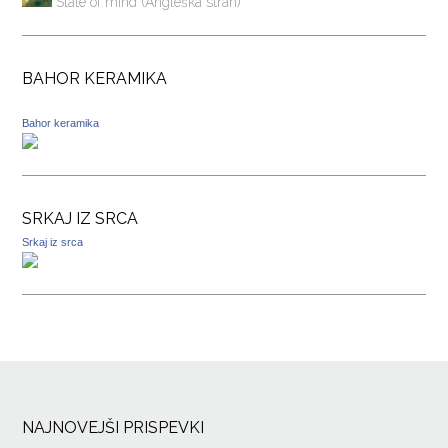
State of mind (Angleška stran)
BAHOR KERAMIKA
Bahor keramika
SRKAJ IZ SRCA
Srkaj iz srca
NAJNOVEJŠI PRISPEVKI