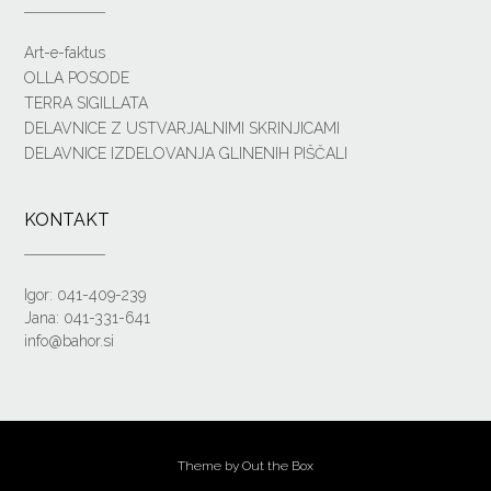
Art-e-faktus
OLLA POSODE
TERRA SIGILLATA
DELAVNICE Z USTVARJALNIMI SKRINJICAMI
DELAVNICE IZDELOVANJA GLINENIH PIŠČALI
KONTAKT
Igor: 041-409-239
Jana: 041-331-641
info@bahor.si
Theme by
Out the Box