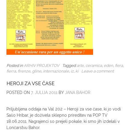
Posted in
ARHIV PROJEKTOV
Tagged
arte
,
ceramica
,
eden
,
fiera
,
fierra
,
firenze
,
gline
,
internazionale
,
iz
,
ki
Leave a comment
HEROJI ZA VSE ČASE
POSTED ON
7. JULIJA 2011
BY
JANA BAHOR
Priljubljena oddaja na Val 202 – Heroji za vse čase, ki jo vodi
Sašo Hribar, je doživela sklepno prireditev na POP TV
18.06.2011. Nagrajenci so prejeli pokale, ki smo jih izdelali v
Lončarstvu Bahor.