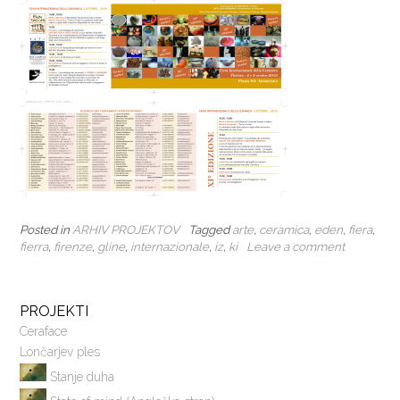
Posted in
ARHIV PROJEKTOV
Tagged
arte
,
ceramica
,
eden
,
fiera
,
fierra
,
firenze
,
gline
,
internazionale
,
iz
,
ki
Leave a comment
PROJEKTI
Ceraface
Lončarjev ples
Stanje duha