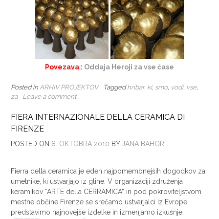
Povezava :
Oddaja Heroji za vse čase
Posted in
ARHIV PROJEKTOV
Tagged
hribar
,
ki
,
smo
,
vodi
,
vse
,
za
Leave a comment
FIERA INTERNAZIONALE DELLA CERAMICA DI
FIRENZE
POSTED ON
8. OKTOBRA 2010
BY
JANA BAHOR
Fierra della ceramica je eden najpomembnejših dogodkov za
umetnike, ki ustvarjajo iz gline. V organizaciji združenja
keramikov “ARTE della CERRAMICA” in pod pokroviteljstvom
mestne občine Firenze se srečamo ustvarjalci iz Evrope,
predstavimo najnovejše izdelke in izmenjamo izkušnje.