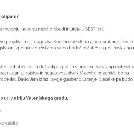
j otipam?
umevanju, notranja misel prebudi intuicijo … ŠESTI čut.
stvo projekta in cilj dogodka. Končni izdelek ni najpomembnejši, ker je 
jstvo in izpolnitev doživljamo samo hodeč in čuteč na poti nastajanja 
r svet občutenj in doživetij na poti in v procesu nastajanja material
pot nastanka, rojstvo in negotovost stvari. V centru prizorišča bo na
obentač David Jarh izrazil svoje glasbeno čutenje, plesalke pa bodo
0 uri v atriju Velenjskega gradu.
e
ko vabilo