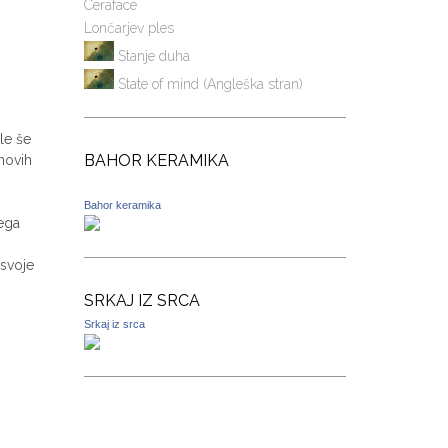
Ceraface
Lončarjev ples
Stanje duha
State of mind (Angleška stran)
le še
BAHOR KERAMIKA
novih
Bahor keramika
nega
 svoje
SRKAJ IZ SRCA
Srkaj iz srca