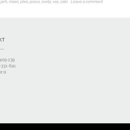
,
jarh
,
misel
,
ples
,
pravo
,
sveta
,
vse
,
zato
Leave a comment
KT
-409-239
-331-641
r.si