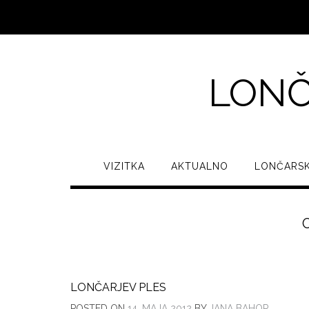
LONČ
VIZITKA
AKTUALNO
LONČARSK
LONČARJEV PLES
POSTED ON
14. MAJA 2012
BY
JANA BAHOR