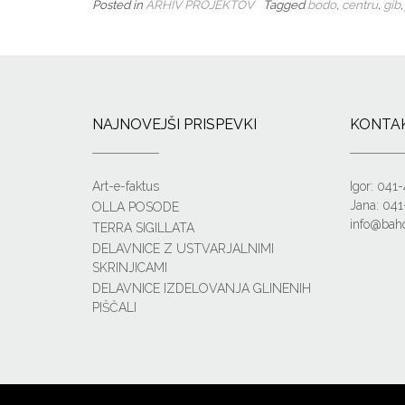
Posted in
ARHIV PROJEKTOV
Tagged
bodo
,
centru
,
gib
NAJNOVEJŠI PRISPEVKI
KONTA
Art-e-faktus
Igor: 041
Jana: 041
OLLA POSODE
info@baho
TERRA SIGILLATA
DELAVNICE Z USTVARJALNIMI
SKRINJICAMI
DELAVNICE IZDELOVANJA GLINENIH
PIŠČALI