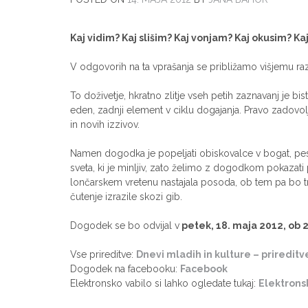
Kaj vidim? Kaj slišim? Kaj vonjam? Kaj okusim? Ka
V odgovorih na ta vprašanja se približamo višjemu raz
To doživetje, hkratno zlitje vseh petih zaznavanj je bi
eden, zadnji element v ciklu dogajanja. Pravo zadovol
in novih izzivov.
Namen dogodka je popeljati obiskovalce v bogat, peste
sveta, ki je minljiv, zato želimo z dogodkom pokazati 
lončarskem vretenu nastajala posoda, ob tem pa bo tr
čutenje izrazile skozi gib.
Dogodek se bo odvijal v
petek, 18. maja 2012, ob 2
Vse prireditve:
Dnevi mladih in kulture – prireditv
Dogodek na facebooku:
Facebook
Elektronsko vabilo si lahko ogledate tukaj:
Elektrons