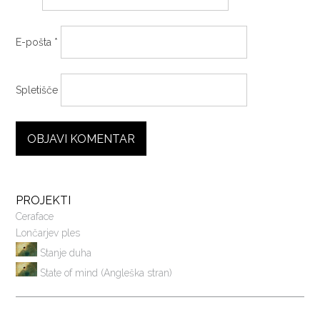
E-pošta
*
Spletišče
PROJEKTI
Ceraface
Lončarjev ples
Stanje duha
State of mind (Angleška stran)