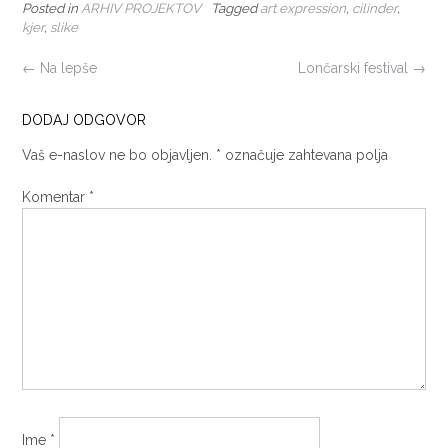
Posted in
ARHIV PROJEKTOV
Tagged
art expression
,
cilinder
,
kjer
,
slike
POST
←
Na lepše
Lončarski festival
→
NAVIGATION
DODAJ ODGOVOR
Vaš e-naslov ne bo objavljen.
*
označuje zahtevana polja
Komentar
*
Ime
*