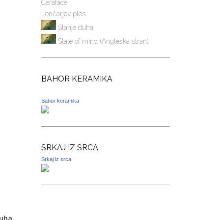
Ceraface
Lončarjev ples
Stanje duha
State of mind (Angleška stran)
BAHOR KERAMIKA
Bahor keramika
SRKAJ IZ SRCA
Srkaj iz srca
duha
.