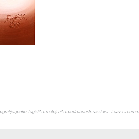
ografije
,
jenko
,
logistika
,
matej
,
nika
,
podrobnosti
,
razstava
Leave a comm