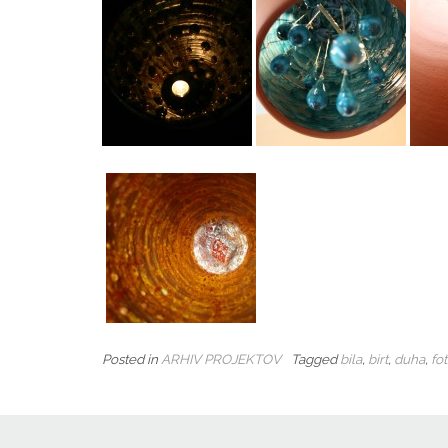
Posted in
ARHIV PROJEKTOV
Tagged
bila
,
birt
,
duha
,
fot