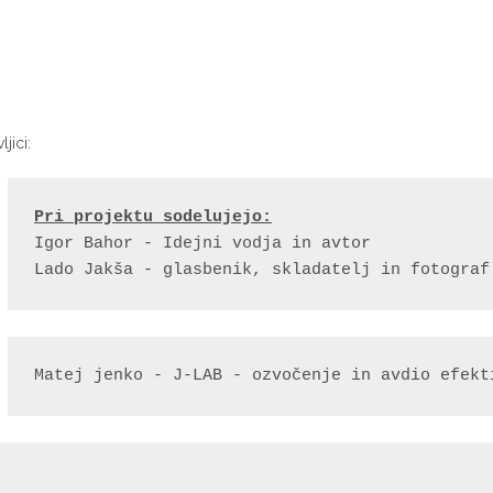
jici:
Pri projektu sodelujejo:
Igor Bahor - Idejni vodja in avtor

Lado Jakša - glasbenik, skladatelj in fotograf
Matej jenko - J-LAB - ozvočenje in avdio efekt