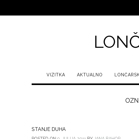
LONČ
VIZITKA
AKTUALNO
LONČARSK
OZN
STANJE DUHA
POSTED ON
9. JULIJA 2011
BY
JANA BAHOR