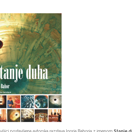
ljici postavljena avtorska razstava Igorja Bahorja z imenom
Stanje 