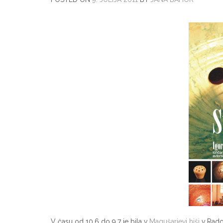
V času od 10.6 do 9.7 je bila v
Magušarjevi hiši
v Radov