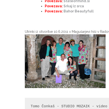
Povezava:
Stateofmind.si
Povezava:
Srkaj iz srca
Povezava:
Bahor Beautyfull
Utrinki iz otvoritve 10.6.2011 v Magušarjevi hiši v Radovl
Tomo Čonkaš - STUDIO MOZAIK - video