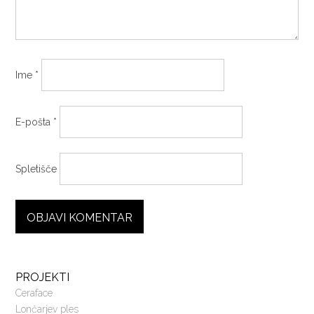
Ime
*
E-pošta
*
Spletišče
PROJEKTI
Ceraface
Lončarjev ples