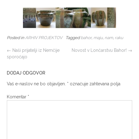
Posted in
ARHIV PROJEKTOV
Tagged
bahor
,
maju
,
nam
,
raku
POST
←
Naši prijatelji iz Nemčije
Novost v Lončarstvu Bahor!
→
sporočajo
NAVIGATION
DODAJ ODGOVOR
Vaš e-naslov ne bo objavljen.
*
označuje zahtevana polja
Komentar
*