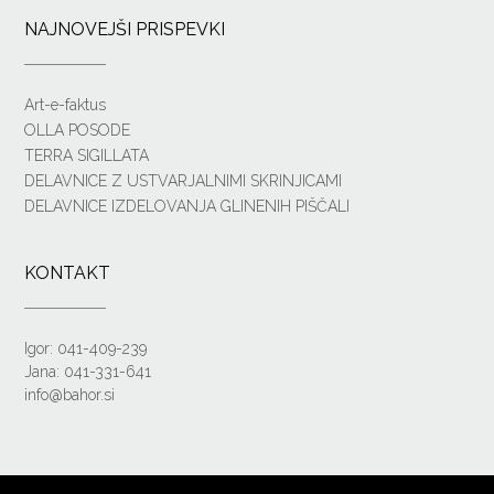
NAJNOVEJŠI PRISPEVKI
Art-e-faktus
OLLA POSODE
TERRA SIGILLATA
DELAVNICE Z USTVARJALNIMI SKRINJICAMI
DELAVNICE IZDELOVANJA GLINENIH PIŠČALI
KONTAKT
Igor: 041-409-239
Jana: 041-331-641
info@bahor.si