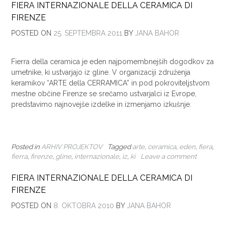
FIERA INTERNAZIONALE DELLA CERAMICA DI
FIRENZE
POSTED ON
25. SEPTEMBRA 2011
BY
JANA BAHOR
Fierra della ceramica je eden najpomembnejših dogodkov za
umetnike, ki ustvarjajo iz gline. V organizaciji združenja
keramikov “ARTE della CERRAMICA” in pod pokroviteljstvom
mestne občine Firenze se srečamo ustvarjalci iz Evrope,
predstavimo najnovejše izdelke in izmenjamo izkušnje.
Posted in
ARHIV PROJEKTOV
Tagged
arte
,
ceramica
,
eden
,
fiera
,
fierra
,
firenze
,
gline
,
internazionale
,
iz
,
ki
Leave a comment
FIERA INTERNAZIONALE DELLA CERAMICA DI
FIRENZE
POSTED ON
8. OKTOBRA 2010
BY
JANA BAHOR