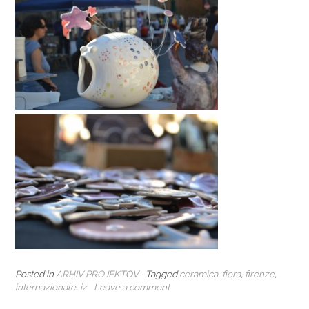
Posted in
ARHIV PROJEKTOV
Tagged
ceramica
,
fiera
,
firenze
,
internazionale
,
iz
Leave a comment