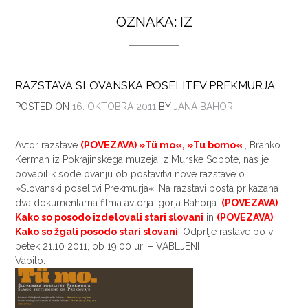
OZNAKA:
IZ
RAZSTAVA SLOVANSKA POSELITEV PREKMURJA
POSTED ON
16. OKTOBRA 2011
BY
JANA BAHOR
Avtor razstave
(POVEZAVA) »Tü mo«, »Tu bomo«
, Branko
Kerman iz Pokrajinskega muzeja iz Murske Sobote, nas je
povabil k sodelovanju ob postavitvi nove razstave o
»Slovanski poselitvi Prekmurja«. Na razstavi bosta prikazana
dva dokumentarna filma avtorja Igorja Bahorja:
(POVEZAVA)
Kako so posodo izdelovali stari slovani
in
(POVEZAVA)
Kako so žgali posodo stari slovani
, Odprtje rastave bo v
petek 21.10 2011, ob 19.00 uri – VABLJENI
Vabilo: