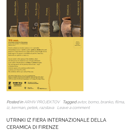
Posted in
ARHIV PROJEKTOV
Tagged
avtor
,
bomo
,
branko
,
filma
,
iz
,
kerman
,
petek
,
razstava
Leave a comment
UTRINKI IZ FIERA INTERNAZIONALE DELLA
CERAMICA DI FIRENZE