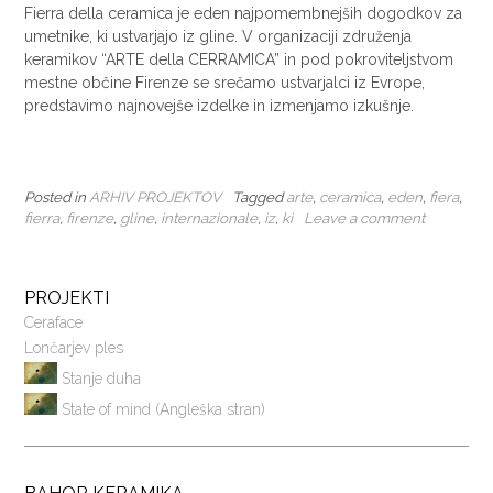
Fierra della ceramica je eden najpomembnejših dogodkov za
umetnike, ki ustvarjajo iz gline. V organizaciji združenja
keramikov “ARTE della CERRAMICA” in pod pokroviteljstvom
mestne občine Firenze se srečamo ustvarjalci iz Evrope,
predstavimo najnovejše izdelke in izmenjamo izkušnje.
Posted in
ARHIV PROJEKTOV
Tagged
arte
,
ceramica
,
eden
,
fiera
,
fierra
,
firenze
,
gline
,
internazionale
,
iz
,
ki
Leave a comment
PROJEKTI
Ceraface
Lončarjev ples
Stanje duha
State of mind (Angleška stran)