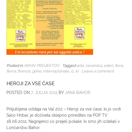
Posted in
ARHIV PROJEKTOV
Tagged
arte
,
ceramica
,
eden
,
fiera
,
fierra
,
firenze
,
gline
,
internazionale
,
iz
,
ki
Leave a comment
HEROJI ZA VSE ČASE
POSTED ON
7. JULIJA 2011
BY
JANA BAHOR
Priljubljena oddaja na Val 202 – Heroji za vse čase, ki jo vodi
Sašo Hribar, je doživela sklepno prireditev na POP TV
18.06.2011. Nagrajenci so prejeli pokale, ki smo jih izdelali v
Lončarstvu Bahor.