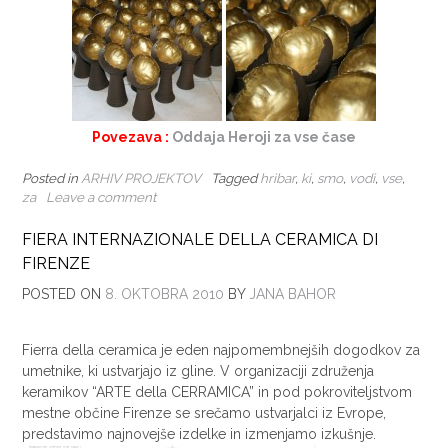
Povezava :
Oddaja Heroji za vse čase
Posted in
ARHIV PROJEKTOV
Tagged
hribar
,
ki
,
smo
,
vodi
,
vse
,
za
Leave a comment
FIERA INTERNAZIONALE DELLA CERAMICA DI
FIRENZE
POSTED ON
8. OKTOBRA 2010
BY
JANA BAHOR
Fierra della ceramica je eden najpomembnejših dogodkov za
umetnike, ki ustvarjajo iz gline. V organizaciji združenja
keramikov “ARTE della CERRAMICA” in pod pokroviteljstvom
mestne občine Firenze se srečamo ustvarjalci iz Evrope,
predstavimo najnovejše izdelke in izmenjamo izkušnje.