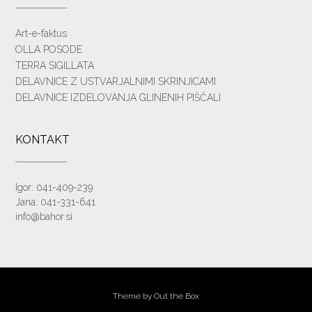
Art-e-faktus
OLLA POSODE
TERRA SIGILLATA
DELAVNICE Z USTVARJALNIMI SKRINJICAMI
DELAVNICE IZDELOVANJA GLINENIH PIŠČALI
KONTAKT
Igor: 041-409-239
Jana: 041-331-641
info@bahor.si
Theme by
Out the Box