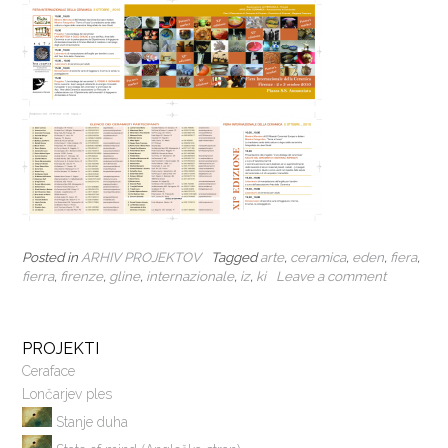
Posted in
ARHIV PROJEKTOV
Tagged
arte
,
ceramica
,
eden
,
fiera
,
fierra
,
firenze
,
gline
,
internazionale
,
iz
,
ki
Leave a comment
PROJEKTI
Ceraface
Lončarjev ples
Stanje duha