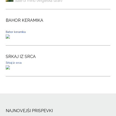
State of mind (Angleška stran)
BAHOR KERAMIKA
Bahor keramika
SRKAJ IZ SRCA
Srkaj iz srca
NAJNOVEJŠI PRISPEVKI