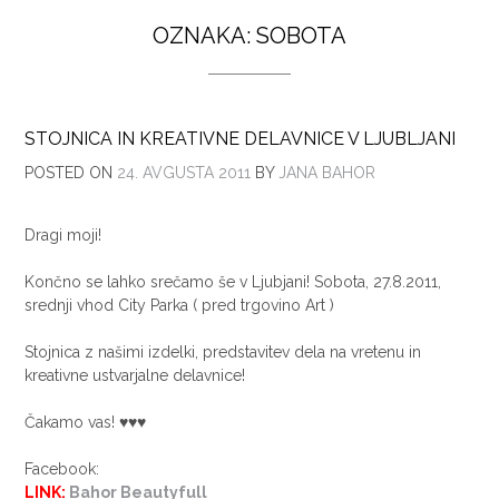
OZNAKA:
SOBOTA
STOJNICA IN KREATIVNE DELAVNICE V LJUBLJANI
POSTED ON
24. AVGUSTA 2011
BY
JANA BAHOR
Dragi moji!
Končno se lahko srečamo še v Ljubjani! Sobota, 27.8.2011,
srednji vhod City Parka ( pred trgovino Art )
Stojnica z našimi izdelki, predstavitev dela na vretenu in
kreativne ustvarjalne delavnice!
Čakamo vas! ♥♥♥
Facebook:
LINK:
Bahor Beautyfull