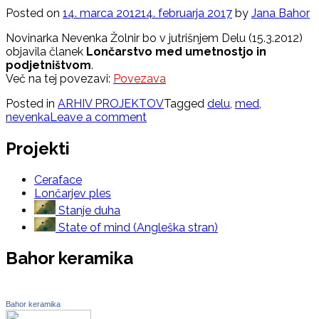
Posted on
14. marca 2012
14. februarja 2017
by
Jana Bahor
Novinarka Nevenka Žolnir bo v jutrišnjem Delu (15.3.2012)
objavila članek
Lončarstvo med umetnostjo in
podjetništvom
.
Več na tej povezavi:
Povezava
Posted in
ARHIV PROJEKTOV
Tagged
delu
,
med
,
nevenka
Leave a comment
Projekti
Ceraface
Lončarjev ples
Stanje duha
State of mind (Angleška stran)
Bahor keramika
Bahor keramika