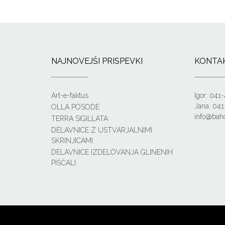
NAJNOVEJŠI PRISPEVKI
KONTA
Art-e-faktus
Igor: 041
Jana: 041
OLLA POSODE
info@baho
TERRA SIGILLATA
DELAVNICE Z USTVARJALNIMI
SKRINJICAMI
DELAVNICE IZDELOVANJA GLINENIH
PIŠČALI