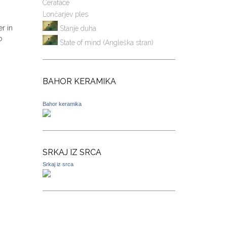
Ceraface
Lončarjev ples
r in
Stanje duha
o
State of mind (Angleška stran)
BAHOR KERAMIKA
Bahor keramika
SRKAJ IZ SRCA
Srkaj iz srca