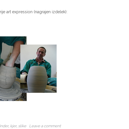
rije art expression (nagrajen izdelek):
linder
,
kjer
,
slike
Leave a comment