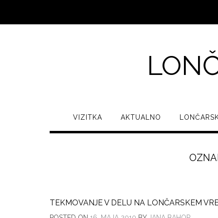
LONČ
VIZITKA
AKTUALNO
LONČARSK
OZNA
TEKMOVANJE V DELU NA LONČARSKEM VR
POSTED ON
16. MAJA 2010
BY
JANA BAHOR