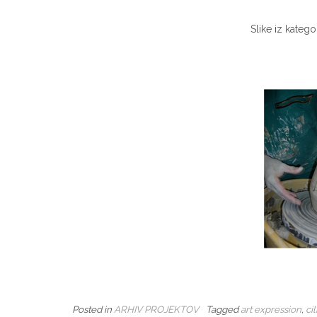
Slike iz katego
Posted in
ARHIV PROJEKTOV
Tagged
art expression
,
ci