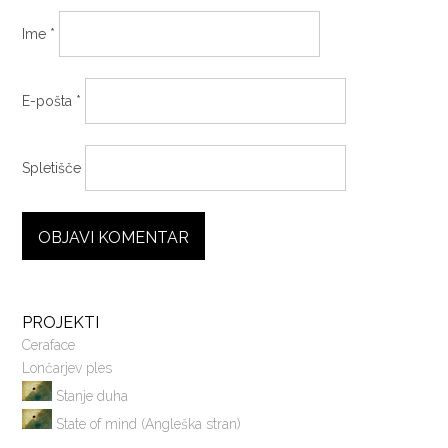
Ime
*
E-pošta
*
Spletišče
PROJEKTI
Ceraface
Lončarjev ples
Stanje duha
State of mind (Angleška stran)