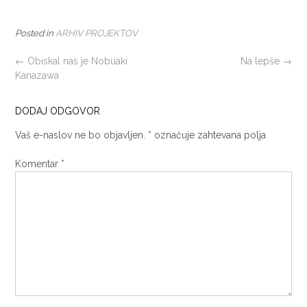
Posted in
ARHIV PROJEKTOV
POST
←
Obiskal nas je Nobuaki
Na lepše
→
Kanazawa
NAVIGATION
DODAJ ODGOVOR
Vaš e-naslov ne bo objavljen.
*
označuje zahtevana polja
Komentar
*