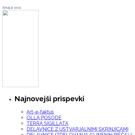
Srkaj iz srca
Najnovejši prispevki
Art-e-faktus
OLLA POSODE
TERRA SIGILLATA
DELAVNICE Z USTVARJALNIMI SKRINJICAMI
DELAVNICE IZDELOVANJA GLINENIH PIŠČALI