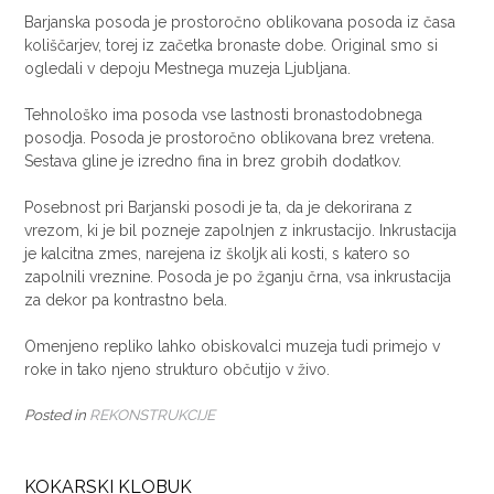
Barjanska posoda je prostoročno oblikovana posoda iz časa
koliščarjev, torej iz začetka bronaste dobe. Original smo si
ogledali v depoju Mestnega muzeja Ljubljana.
Tehnološko ima posoda vse lastnosti bronastodobnega
posodja. Posoda je prostoročno oblikovana brez vretena.
Sestava gline je izredno fina in brez grobih dodatkov.
Posebnost pri Barjanski posodi je ta, da je dekorirana z
vrezom, ki je bil pozneje zapolnjen z inkrustacijo. Inkrustacija
je kalcitna zmes, narejena iz školjk ali kosti, s katero so
zapolnili vreznine. Posoda je po žganju črna, vsa inkrustacija
za dekor pa kontrastno bela.
Omenjeno repliko lahko obiskovalci muzeja tudi primejo v
roke in tako njeno strukturo občutijo v živo.
Posted in
REKONSTRUKCIJE
KOKARSKI KLOBUK