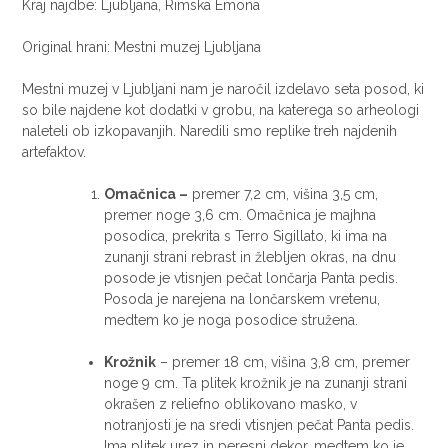
Kraj najdbe: Ljubljana, Rimska Emona
Original hrani: Mestni muzej Ljubljana
Mestni muzej v Ljubljani nam je naročil izdelavo seta posod, ki
so bile najdene kot dodatki v grobu, na katerega so arheologi
naleteli ob izkopavanjih. Naredili smo replike treh najdenih
artefaktov.
Omačnica –
premer 7,2 cm, višina 3,5 cm,
premer noge 3,6 cm. Omačnica je majhna
posodica, prekrita s Terro Sigillato, ki ima na
zunanji strani rebrast in žlebljen okras, na dnu
posode je vtisnjen pečat lončarja Panta pedis.
Posoda je narejena na lončarskem vretenu,
medtem ko je noga posodice stružena.
Krožnik
– premer 18 cm, višina 3,8 cm, premer
noge 9 cm. Ta plitek krožnik je na zunanji strani
okrašen z reliefno oblikovano masko, v
notranjosti je na sredi vtisnjen pečat Panta pedis.
Ima plitek urez in peresni dekor, medtem ko je