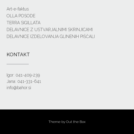
Art-e-faktus
OLLA POSODE
TERRA SIGILLATA
DELAVNICE Z USTVARJALNIMI SKRINJICAMI
DELAVNICE IZDELOVANJA GLINENIH PIŠČALI
KONTAKT
Igor: 041-409-239
Jana: 041-331-641
info@bahor.si
Theme by
Out the Box