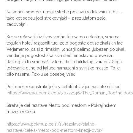
Na koncu smo del rimske strehe postavili v delavnici in bili –
tako kot sodelujoči strokovnjaki – z rezultatom zelo
zadovoljni.
Ker se reševanja izzivov vedno lotevamo celostno, smo na
tegulah hoteli razjasniti tudi zelo pogoste odtise živalskih tac.
Verjamemo, da si z rimskimi lončarji delimo ljubezen do živali,
vendar je pogostost živalskih sledi enostavno prevelika.
Razlog za to smo našli v tem, da so bili kalupi zaradi lažjega
ločevanja gline od kalupa namazani s svinjsko mastjo. To je
bilo našemu Fox-u še posebej všeč.
Postopek rekonstrukcije je v celoti objavljen na spletni strani
https://www.academia.edu/30722146/The_Roman_Roofing.doc
Streha je del razstave Mesto pod mestom v Pokrajinskem
muzeju v Celju
https://www.pokmuz-ce.si/sl/razstave/stalne-
razstave/celeia-mesto-pod-mestom-knezji-dvor/