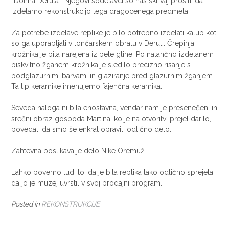
“Donna Deruta”. Njegovi sodelavci so nas skrivaj prosili, da
izdelamo rekonstrukcijo tega dragocenega predmeta.
Za potrebe izdelave replike je bilo potrebno izdelati kalup kot
so ga uporabljali v lončarskem obratu v Deruti. Črepinja
krožnika je bila narejena iz bele gline. Po natančno izdelanem
biskvitno žganem krožnika je sledilo precizno risanje s
podglazurnimi barvami in glaziranje pred glazurnim žganjem.
Ta tip keramike imenujemo fajenčna keramika.
Seveda naloga ni bila enostavna, vendar nam je presenečeni in
srečni obraz gospoda Martina, ko je na otvoritvi prejel darilo,
povedal, da smo še enkrat opravili odlično delo.
Zahtevna poslikava je delo Nike Oremuž.
Lahko povemo tudi to, da je bila replika tako odlično sprejeta,
da jo je muzej uvrstil v svoj prodajni program.
Posted in
REKONSTRUKCIJE