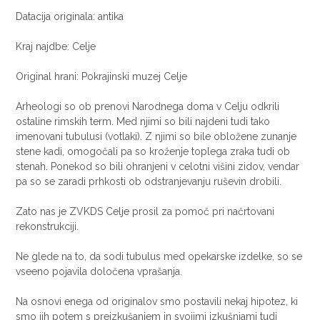
Datacija originala: antika
Kraj najdbe: Celje
Original hrani: Pokrajinski muzej Celje
Arheologi so ob prenovi Narodnega doma v Celju odkrili
ostaline rimskih term. Med njimi so bili najdeni tudi tako
imenovani tubulusi (votlaki). Z njimi so bile obložene zunanje
stene kadi, omogočali pa so kroženje toplega zraka tudi ob
stenah. Ponekod so bili ohranjeni v celotni višini zidov, vendar
pa so se zaradi prhkosti ob odstranjevanju ruševin drobili.
Zato nas je ZVKDS Celje prosil za pomoč pri načrtovani
rekonstrukciji.
Ne glede na to, da sodi tubulus med opekarske izdelke, so se
vseeno pojavila določena vprašanja.
Na osnovi enega od originalov smo postavili nekaj hipotez, ki
smo jih potem s preizkušanjem in svojimi izkušnjami tudi