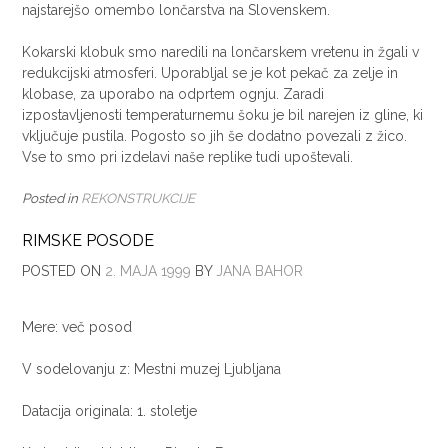
najstarejšo omembo lončarstva na Slovenskem.
Kokarski klobuk smo naredili na lončarskem vretenu in žgali v
redukcijski atmosferi. Uporabljal se je kot pekač za zelje in
klobase, za uporabo na odprtem ognju. Zaradi
izpostavljenosti temperaturnemu šoku je bil narejen iz gline, ki
vključuje pustila. Pogosto so jih še dodatno povezali z žico.
Vse to smo pri izdelavi naše replike tudi upoštevali.
Posted in
REKONSTRUKCIJE
RIMSKE POSODE
POSTED ON
2. MAJA 1999
BY
JANA BAHOR
Mere: več posod
V sodelovanju z: Mestni muzej Ljubljana
Datacija originala: 1. stoletje