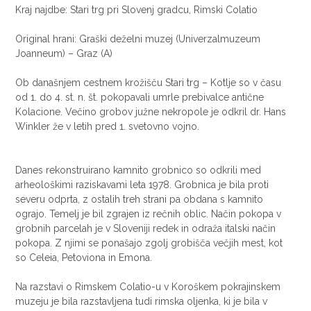
Kraj najdbe: Stari trg pri Slovenj gradcu, Rimski Colatio
Original hrani: Graški deželni muzej (Univerzalmuzeum
Joanneum) – Graz (A)
Ob današnjem cestnem krožišču Stari trg – Kotlje so v času
od 1. do 4. st. n. št. pokopavali umrle prebivalce antične
Kolacione. Večino grobov južne nekropole je odkril dr. Hans
Winkler že v letih pred 1. svetovno vojno.
Danes rekonstruirano kamnito grobnico so odkrili med
arheološkimi raziskavami leta 1978. Grobnica je bila proti
severu odprta, z ostalih treh strani pa obdana s kamnito
ograjo. Temelj je bil zgrajen iz rečnih oblic. Način pokopa v
grobnih parcelah je v Sloveniji redek in odraža italski način
pokopa. Z njimi se ponašajo zgolj grobišča večjih mest, kot
so Celeia, Petoviona in Emona.
Na razstavi o Rimskem Colatio-u v Koroškem pokrajinskem
muzeju je bila razstavljena tudi rimska oljenka, ki je bila v