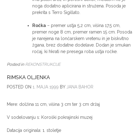
noga dodatno aplicirana in stružena. Posoda je
prekrita s Terro Sigillato.
Ročka
– premer ustja 5,2 cm, višina 17,5 cm,
premer noge 8 cm, premer ramen 15 cm. Posoda
je narejena na lončarskem vretenu in je biskvitno
žgana, brez dodatne dodelave. Dodan je smukan
ročaj, ki hkrati ne presega roba ustja ročke.
Posted in
REKONSTRUKCIJE
RIMSKA OLJENKA
POSTED ON
1. MAJA 1999
BY
JANA BAHOR
Mere: dolžina 11 cm, višina 3 cm ter 3 cm držaj
V sodelovanju s: Koroški pokrajinski muzej
Datacija originala: 1. stoletje