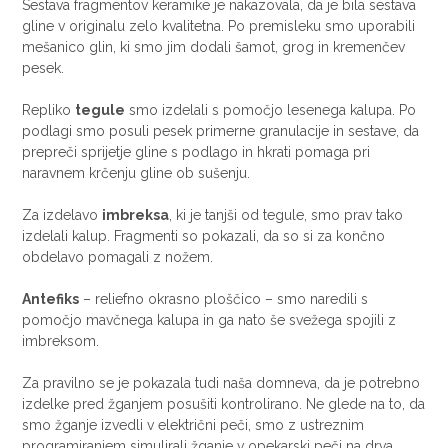
Sestava fragmentov keramike je nakazovala, da je bila sestava
gline v originalu zelo kvalitetna. Po premisleku smo uporabili
mešanico glin, ki smo jim dodali šamot, grog in kremenčev
pesek.
Repliko
tegule
smo izdelali s pomočjo lesenega kalupa. Po
podlagi smo posuli pesek primerne granulacije in sestave, da
prepreči sprijetje gline s podlago in hkrati pomaga pri
naravnem krčenju gline ob sušenju.
Za izdelavo
imbreksa
, ki je tanjši od tegule, smo prav tako
izdelali kalup. Fragmenti so pokazali, da so si za končno
obdelavo pomagali z nožem.
Antefiks
– reliefno okrasno ploščico – smo naredili s
pomočjo mavčnega kalupa in ga nato še svežega spojili z
imbreksom.
Za pravilno se je pokazala tudi naša domneva, da je potrebno
izdelke pred žganjem posušiti kontrolirano. Ne glede na to, da
smo žganje izvedli v električni peči, smo z ustreznim
programiranjem simulirali žganje v opekarski peči na drva.