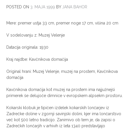
POSTED ON
3. MAJA 1999
BY
JANA BAHOR
Mere: premer ustja 33 cm, premer noge 17 cm, višina 20 cm
V sodelovanju z: Muzej Velenje
Datacija originala: 1930
Kraj najdbe: Kavčnikova domačija
Original hrani: Muzej Velenje, muzej na prostem, Kavčnikova
domačija
Kavčnikova domačija kot muzej na prostem ima najjužnejši
primerek še delujoče dimnice v evropskem alpsekm prostoru.
Kokarski klobuk je tipičen izdelek kokarskih lončarjev iz
Zadrečke doline v zgornji savinjski dolini, kjer ima lončarstsvo
več kot 500 letno tradicijo. Zanimivo ob tem je, da zapisi o
Zadrečkih lončarjih v arhivih iz leta 1340 predstavljajo