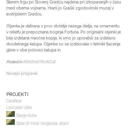
Starem trgu pri Slovenj Gradcu najdena pri izkopavanjih v času
med obema vojnama. Hrani jo Graški zgodovinski muzej v
avstrijskem Gradcu.
Oljenka je datirana v prvo stoletje našega štetja, na ornamentu
v reliefu je prepoznana boginja Fortuna. Po originalni oljenki je
bila izdelana mavčna kopija, ki smo jo uporabili za izdelavo
dvodelnega kalupa. Oljenke so se izdelovale v tehniki tlačenja
gline v obe polovici kalupa in
Posted in
REKONSTRUKCIJE
NAVIGACIJA
Novejši prispevki
PRISPEVKOV
PROJEKTI
Ceraface
Lončarjev ples
Stanje duha
State of mind (Angleška stran)