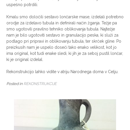
uspešno potrdili.
Kmalu smo določili sestavo lončarske mase, izdelali potrebno
orodje za izdelavo tubula in definirali način žganja. Težje pa
smo ugotovili pravilno tehniko oblikovanja tubula. Najtežje
nam je bilo ugotoviti sestavo in granulacijo peska, ki služi za
podlago pri pripravi in oblikovanju tubula, ter skrček gline. Po
preizkusih nam je uspelo doseči tako enako velikost, kot jo
ima original, kot tudi enake sledi, ki jih je za seboj pustil lončar,
ki je original izdelal.
Rekonstrukcijo lahko vidite v atriju Narodnega doma v Celju.
Posted in
REKONSTRUKCIJE