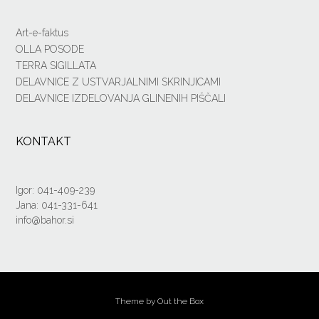
Art-e-faktus
OLLA POSODE
TERRA SIGILLATA
DELAVNICE Z USTVARJALNIMI SKRINJICAMI
DELAVNICE IZDELOVANJA GLINENIH PIŠČALI
KONTAKT
Igor: 041-409-239
Jana: 041-331-641
info@bahor.si
Theme by
Out the Box