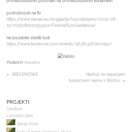
bronastodobnih posodah na bronastodobnih kuhalnikih
podrobnosti na fb
https://www.stanjel.eu/dogajanje/izpostavljeno/2019-08-
19/2019081210553402/Festival%20Gledanica/
ne pozabite slediti tudi
https://www.facebook.com/events/363613267907452/
Posted in
Aktualno
POST
←
SREČENOSKE
Nastop na največjem
turističnem sejmu v Berlinu
→
NAVIGATION
PROJEKTI
Ceraface
Lončarjev ples
Stanje duha