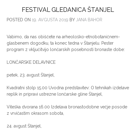
FESTIVAL GLEDANICA ŠTANJEL
POSTED ON
19. AVGUSTA 2019
BY
JANA BAHOR
Vabimo, da nas obiščete na arheološko-etnobotaničnem-
glasbenem dogodku, ta konec tedna v Štanjelu. Pester
program z vključitvijo lončarskih posebnosti bronaste dobe:
LONČARSKE DELAVNICE
petek, 23. avgust Štanjel,
Kvadratni stolp 15.00 Uvodna predstavitev: O tehnikah izdelave
replik in pripravi ustrezne lončarske gline Štanjel,
Viteška dvorana 16.00 Izdelava bronastodobne večje posode
z vrvičastim okrasom sobota,
24. avgust Štanjel,