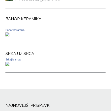
State of mind (Angleška stran)
BAHOR KERAMIKA
Bahor keramika
SRKAJ IZ SRCA
Srkaj iz srca
NAJNOVEJŠI PRISPEVKI