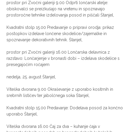
prostor pri Zvočni galeriji 9.00 Odprti lončarski atelje:
obiskovalci se preizkušajo na vretenu in spoznavajo
prostoročne tehnike izdelovanja posod in piščali Štanjel,
Kvadratni stolp 15.00 Predavanje o pripravi orodja: prikaz
postopkov izdelave lončene skodelice/zajemalke in
spoznavanje dekorativnih tehnik. Štanjel,
prostor pri Zvočni galeriji 16.00 Lončarska delavnica z
razstavo: Lončarjenje v bronasti dobi – izdelava skodelice s
presegajočim ročajem
nedelja, 25. avgust Štanjel,
Viteška dvorana 9.00 Okraševanje z uporabo kositrnih in
srebrnih lističev ter jabolčnega soka Štanjel,
Kvadratni stolp 15.00 Predavanje: Dodelava posod za končno
uporabo Štanjel,
Viteška dvorana 16.00 Čaj za dva – kuhanje čaja v